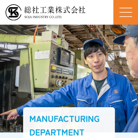
MEN
U
MANUFACTURING

DEPARTMENT